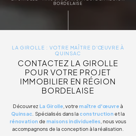
BORDELAISE
LA GIROLLE : VOTRE MAÎTRE D'ŒUVRE À
QUINSAC
CONTACTEZ LA GIROLLE
POUR VOTRE PROJET
IMMOBILIER EN RÉGION
BORDELAISE
Découvrez
La Girolle
, votre
maître d'œuvre
à
Quinsac
. Spécialisés dans la
construction
et la
rénovation
de
maisons individuelles
, nous vous
accompagnons de la conception à la réalisation.